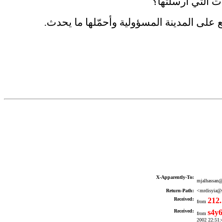
ت التي أرسلتها؟
على المدينة المسؤولية وأحمّلها ما يحدث.
X-Apparently-To:
mjalhassan@
Return-Path:
<mrdisyia@s
Received:
212.
from
Received:
s4y6
from
2002 22:51: