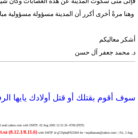
فإلى متى سكوت المدينة عن هذه العصابات وكأن شيئاً
وهنا
مرةً أخرى
أكرر أن المدينة مسؤولة
مسؤولية مب
أشكر معاليكم
د. محمد جعفر آل حسن
سوف أقوم بقتلك أو قتل أولادك يايها ال
.mail.yahoo.com with SMTP; 02 Aug 2002 12:51:26 -0700 (PDT)
.sa (8.12.1/8.11.6)
with SMTP id g72JphqP023364 for <mjalhassan@yahoo.com>; Fri, 2 Aug