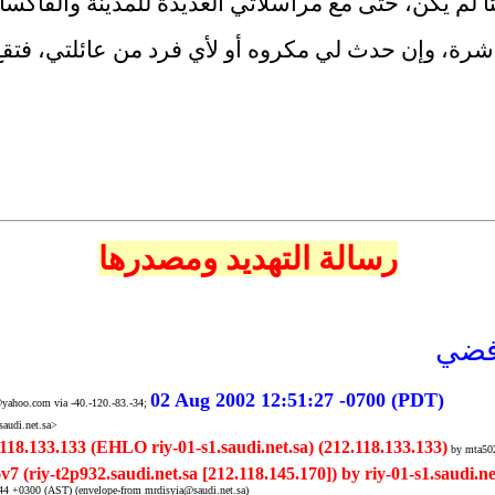
 لم يكن، حتى مع مراسلاتي العديدة للمدينة والفاكسا
اشرة،
وإن حدث لي مكروه أو لأي فرد من عائلتي، فتقع 
رسالة التهديد
ومصدرها
رفضي
02 Aug 2002 12:51:27 -0700 (PDT)
yahoo.com via -40.-120.-83.-34;
audi.net.sa>
118.133.133 (EHLO riy-01-s1.saudi.net.sa) (212.118.133.133)
by mta502
v7 (riy-t2p932.saudi.net.sa [212.118.145.170]) by riy-01-s1.saudi.net
44 +0300 (AST) (envelope-from mrdisyia@saudi.net.sa)